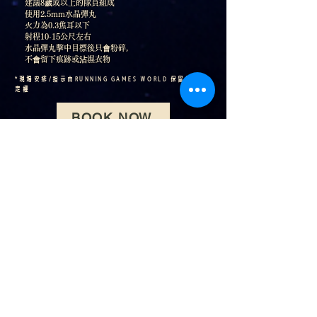
建議8歲或以上的隊員組成
使用2.5mm水晶彈丸
火力為0.3
焦耳以下
射程10-15公尺左右
水晶彈丸擊中目標後只會粉碎，
​不會留下痕跡或沾濕衣物
*現場安排/指示由RUNNING GAMES WORLD 保留最終決
定權
BOOK NOW