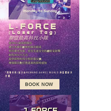
L-FORCE
(Laser Tag)
​聯盟最高科技小隊
最少8人組成的隊伍
適合各個年齡層的隊員組成
利用激光技術，使用先進安全的鐳射束射擊
射程20公尺左右
提供即時的得分和狀態反饋，
增強隊員對任務進展的即時感知
*現場安排/指示由RUNNING GAMES WORLD 保留最終決
定權
BOOK NOW