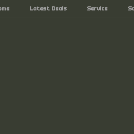
ome
Latest Deals
Service
S