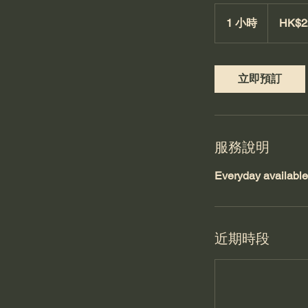
220
港
1 小時
1
HK$2
元
小
立即預訂
服務說明
Everyday available
近期時段