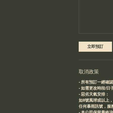
立即預訂
取消政策
- 所有預訂一經確
- 如需更改時段/
- 惡劣天氣安排：
如8號風球或以上
任何暴雨訊號，服
- 本公司保留最終