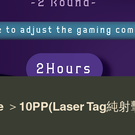
e ＞10PP(Laser Tag純射